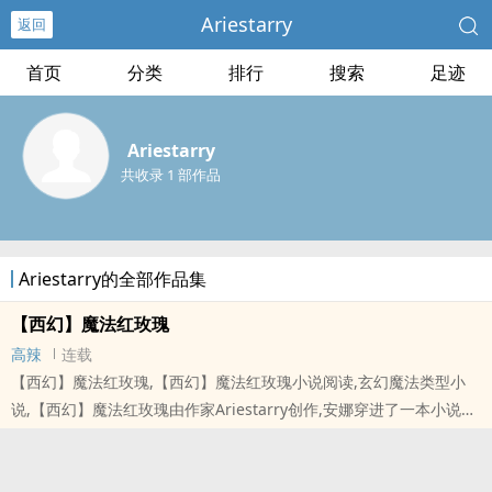
Ariestarry
返回
首页
分类
排行
搜索
足迹
Ariestarry
共收录 1 部作品
Ariestarry的全部作品集
【西幻】魔法红玫瑰
高辣
连载
【西幻】魔法红玫瑰,【西幻】魔法红玫瑰小说阅读,玄幻魔法类型小
说,【西幻】魔法红玫瑰由作家Ariestarry创作,安娜穿进了一本小说，
她在里面是人设经典又古早的恶毒女配。女主罗莎琳美丽温柔，护花
使者众多。时间线进入的不巧，女主角已经被加害，躺平也有灾难，
安娜必须弥补原身的过错。西幻，多男主，过程np，不保证结局也