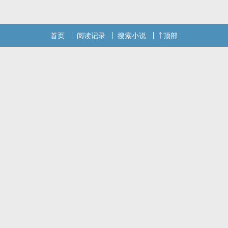
np，也不保证都是处，所以谢绝洁党，也不要乱上价值，这只是一篇
言情。可能的男主有：
首页
阅读记录
搜索小说
顶部
本站提示：各位书友要是觉得《【西幻】魔法红玫瑰》还不错的话请
不要忘记向您QQ群和微博里的朋友推荐哦！