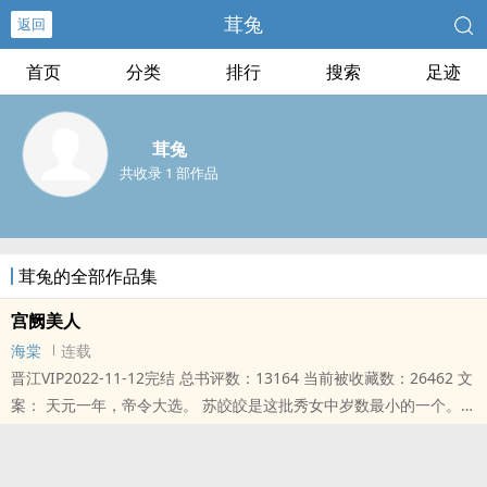
茸兔
返回
首页
分类
排行
搜索
足迹
茸兔
共收录 1 部作品
茸兔的全部作品集
宫阙美人
海棠
连载
晋江VIP2022-11-12完结 总书评数：13164 当前被收藏数：26462 文
案： 天元一年，帝令大选。 苏皎皎是这批秀女中岁数最小的一个。
眼见同一批的秀女一个个的承了宠，她却住在最僻静的宫里，无人问
津的过了三年。 三年时光，昔日稚嫩少女出落得亭亭玉立。 那年春
末，她语笑盈盈，从漫漫梨花下过。 只一眼。 年轻的帝王惊为天人，