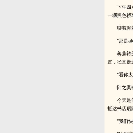
下午四
一辆黑色轿
聊着聊
“那是
蒋萤转
置，径直走
“看你
陆之奚
今天是
抵达书店后
“我们