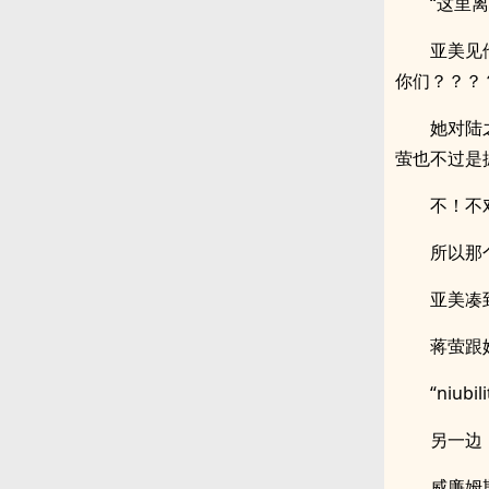
“这里
亚美见
你们？？？？
她对陆
萤也不过是
不！不
所以那
亚美凑
蒋萤跟
“niu
另一边
威廉姆