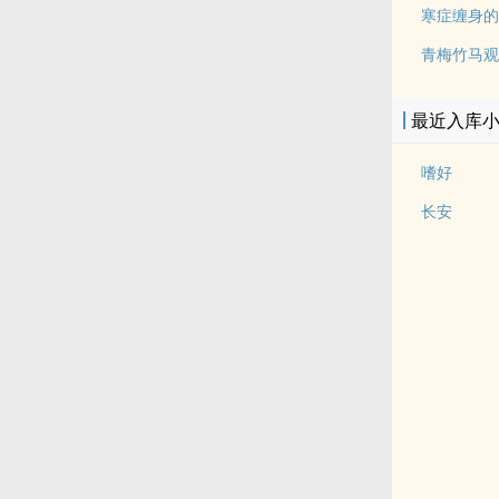
寒症缠身的
青梅竹马观察
最近入库
嗜好
长安