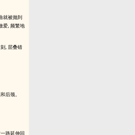
曲就被抛到
爱, 频繁地
刻, 层叠错
颊和后颈。
方一路延伸回