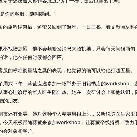
这辈子还没被人称作客服过, 愣了一秒，随后也笑出了声。
我是你的客服，随叫随到。”
暂的旅程结束后，蒋萤又回到了遛狗、一日三餐、看文献写材料
果不找陆之奚，他不会频繁发消息来骚扰她，只会每天问候两句
的话，他在任何时候都会回应。
客服的标准衡量陆之奚的表现，她觉得的确可以给他打超五星。
了周六下午，蒋萤应邀参加一场举办于旧籍书店的workshop，
从事心理诊疗的华人医生陈佳杰。她在一次研讨会上和他认识，
错的朋友。
朋友还有亚美。她对这种华人精英男很上头，又听说陈医生家里
，今天积极跟随蒋萤来参加workshop，让蒋萤牵线搭桥，致力
约会对象和客户。