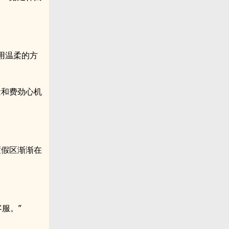
用温柔的方
量和费劲心机
度假区渐渐在
服。”