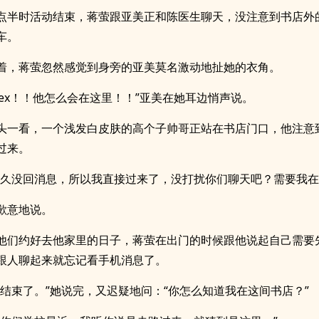
点半时活动结束，蒋萤跟亚美正和陈医生聊天，没注意到书店外
车。
着，蒋萤忽然感觉到身旁的亚美莫名激动地扯她的衣角。
alex！！他怎么会在这里！！”亚美在她耳边悄声说。
头一看，一个浅发白皮肤的高个子帅哥正站在书店门口，他注意
过来。
太久没回消息，所以我直接过来了，没打扰你们聊天吧？需要我在
歉意地说。
他们约好去他家里的日子，蒋萤在出门的时候跟他说起自己需要
跟人聊起来就忘记看手机消息了。
快结束了。”她说完，又迟疑地问：“你怎么知道我在这间书店？”