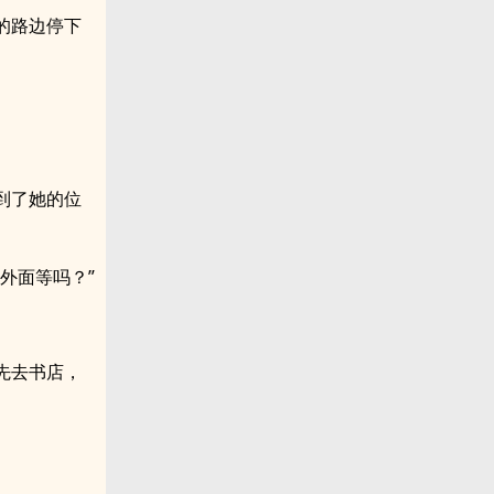
的路边停下
到了她的位
外面等吗？”
先去书店，