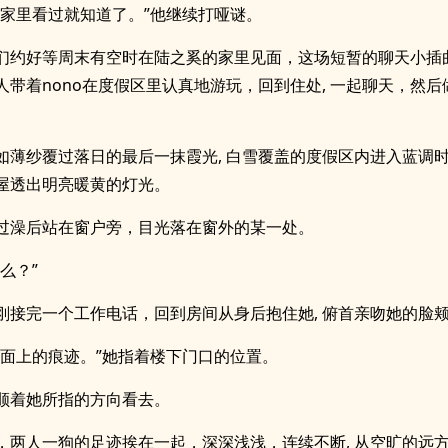
我家里看过就知道了。”他继续打哑谜。
们约好等周末有空时在陆之奚的家里见面，这场短暂的聊天小插
带着nono在度假区里认真地游玩，回到住处, 一起聊天，然后做
如薄纱覆过落日的最后一抹霞光, 白雪覆盖的度假区内进入蓝调时
屋透出明亮暖黄的灯光。
过澡后站在窗户旁，目光落在窗外的某一处。
么？”
刚接完一个工作电话，回到房间从身后抱住她, 俯首亲吻她的脸
地面上的痕迹。”她指着楼下门口的位置。
顺着她所指的方向看去。
，两人一狗的足迹挨在一起，深深浅浅，连续不断, 从空旷的远