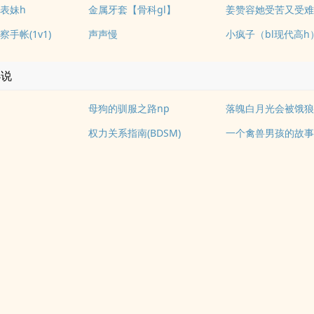
表妹h
金属牙套【骨科gl】
姜赞容她受苦又受难
手帐(1v1)
声声慢
小疯子（bl现代高h
小说
母狗的驯服之路np
落魄白月光会被饿
权力关系指南(BDSM)
一个禽兽男孩的故