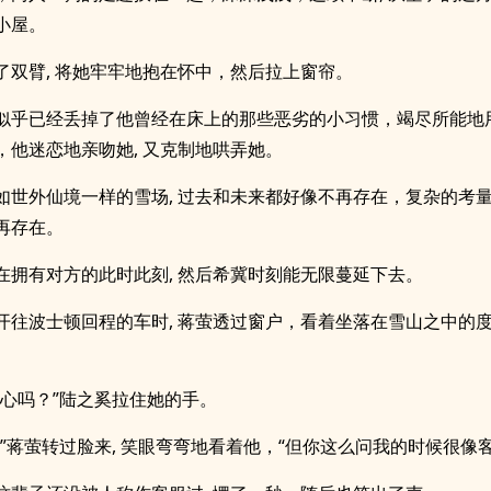
小屋。
了双臂, 将她牢牢地抱在怀中，然后拉上窗帘。
似乎已经丢掉了他曾经在床上的那些恶劣的小习惯，竭尽所能地
，他迷恋地亲吻她, 又克制地哄弄她。
如世外仙境一样的雪场, 过去和未来都好像不再存在，复杂的考
再存在。
在拥有对方的此时此刻, 然后希冀时刻能无限蔓延下去。
开往波士顿回程的车时, 蒋萤透过窗户，看着坐落在雪山之中的
。
开心吗？”陆之奚拉住她的手。
。”蒋萤转过脸来, 笑眼弯弯地看着他，“但你这么问我的时候很像客