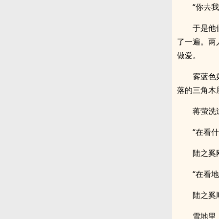
“你去
于是他
了一遍。两人
做爱。
雾蓝色
落的三角木
蒋萤洗
“在看什
陆之奚
“在看
陆之奚
雪地里