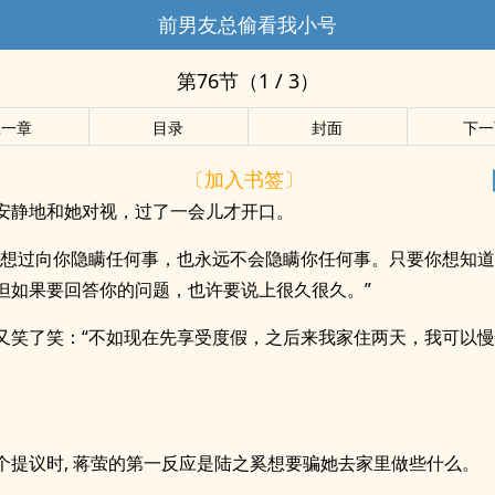
前男友总偷看我小号
第76节（1 / 3）
上一章
目录
封面
下一
〔加入书签〕
安静地和她对视，过了一会儿才开口。
有想过向你隐瞒任何事，也永远不会隐瞒你任何事。只要你想知
但如果要回答你的问题，也许要说上很久很久。”
又笑了笑：“不如现在先享受度假，之后来我家住两天，我可以
个提议时, 蒋萤的第一反应是陆之奚想要骗她去家里做些什么。