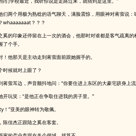
离你们学校最近，我听你说是走路过来，就猜到是这里。”
他们两个用极为熟稔的语气聊天，满脸震惊，用眼神对蒋萤说：
whaaaaaaat？？？
之奚的印象还停留在上一次的酒会，他那时对谁都是客气疏离的
握了个手。
对！他那天是主动走到蒋萤面前跟她握手的。
个时候就对上眼了？
到蒋萤耳边，声音颤抖地问：“你要住进上东区的大豪宅跻身上流
她开玩笑：“是他正在争取住进我的房子里。”
bility！”亚美的眼神转为敬佩。
，陈佳杰正跟陆之奚在客套。
斯家的产业盘踞在各个领域，就算不