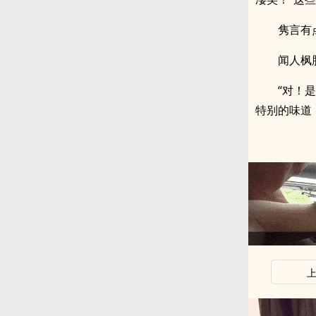
隽言有
闻人枫
“对！
特别的味道