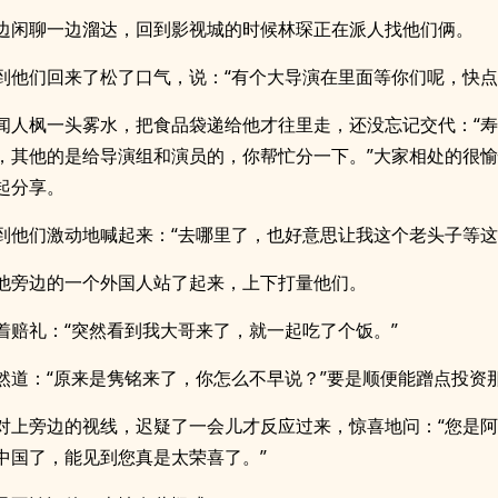
边闲聊一边溜达，回到影视城的时候林琛正在派人找他们俩。
到他们回来了松了口气，说：“有个大导演在里面等你们呢，快点
闻人枫一头雾水，把食品袋递给他才往里走，还没忘记交代：“
，其他的是给导演组和演员的，你帮忙分一下。”大家相处的很
起分享。
到他们激动地喊起来：“去哪里了，也好意思让我这个老头子等这
他旁边的一个外国人站了起来，上下打量他们。
着赔礼：“突然看到我大哥来了，就一起吃了个饭。”
然道：“原来是隽铭来了，你怎么不早说？”要是顺便能蹭点投资
对上旁边的视线，迟疑了一会儿才反应过来，惊喜地问：“您是
中国了，能见到您真是太荣喜了。”