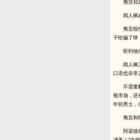
隽言却
闻人枫
隽言惊
子给骗了呀
听到他
闻人枫
口语也非常
不需要
视市场，还
年轻男士，
隽言和
阿诺德
凄美！”这