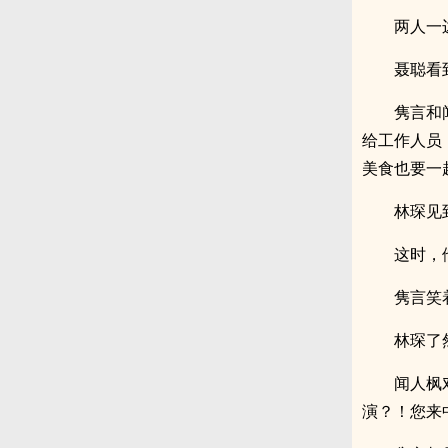
两人一
聂聪看
隽言和
给工作人员
美食也要一
林琛见
这时，
隽言笑
林琛了
闻人枫
演？！您来