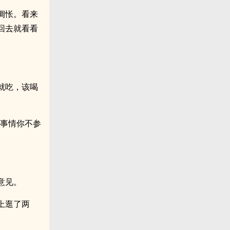
惆怅。看来
回去就看看
就吃，该喝
的事情你不参
意见。
上逛了两