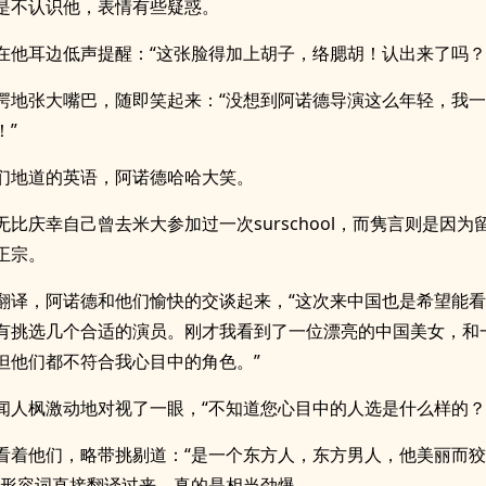
是不认识他，表情有些疑惑。
在他耳边低声提醒：“这张脸得加上胡子，络腮胡！认出来了吗？
愕地张大嘴巴，随即笑起来：“没想到阿诺德导演这么年轻，我
！”
们地道的英语，阿诺德哈哈大笑。
无比庆幸自己曾去米大参加过一次surschool，而隽言则是因为
正宗。
翻译，阿诺德和他们愉快的交谈起来，“这次来中国也是希望能
有挑选几个合适的演员。刚才我看到了一位漂亮的中国美女，和
但他们都不符合我心目中的角色。”
闻人枫激动地对视了一眼，“不知道您心目中的人选是什么样的？
看着他们，略带挑剔道：“是一个东方人，东方男人，他美丽而
些形容词直接翻译过来，真的是相当劲爆。