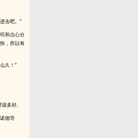
进去吧。”
寿司和点心分
愉快，所以有
么久！”
那该多好。
阿诺德导