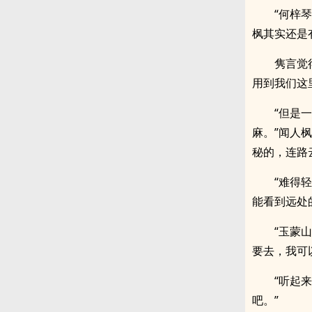
“何梓
枫其实还是
隽言觉
用到我们这
“但是
麻。”闻人
秘的，连路
“难得
能看到远处
“玉蒙
要去，我可
“听起
吧。”