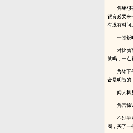
隽铭想
很有必要来
有没有时间
一顿饭
对比隽
就喝，一点
隽铭下
合是明智的
闻人枫
隽言惊
不过毕
圈，买了一