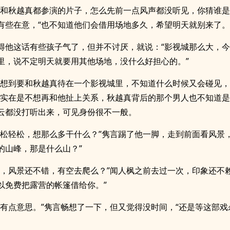
琴和秋越真都参演的片子，怎么先前一点风声都没听见，你猜谁是
有些在意，“也不知道他们会借用场地多久，希望明天就别来了。
得他这话有些孩子气了，但并不讨厌，就说：“影视城那么大，
里，说不定明天就要用其他场地，没什么好担心的。”
一想到要和秋越真待在一个影视城里，不知道什么时候又会碰见
枫实在是不想再和他扯上关系，秋越真背后的那个男人也不知道
云都没打听出来，可见身份很不一般。
轻松轻松，想那么多干什么？”隽言踢了他一脚，走到前面看风景，
的山峰，那是什么山？”
山，风景还不错，有空去爬么？”闻人枫之前去过一次，印象还不赖
以免费把露营的帐篷借给你。”
来有点意思。”隽言畅想了一下，但又觉得没时间，“还是等这部戏