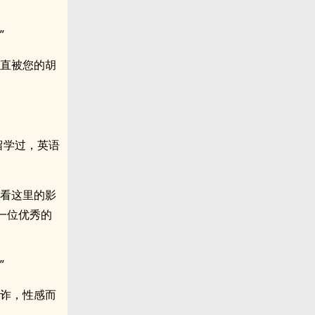
”
一直被您的胡
留学过，英语
看看这里的影
一位优秀的
”
狡诈，性感而