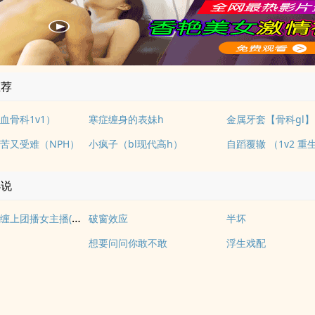
推荐
血骨科1v1）
寒症缠身的表妹h
金属牙套【骨科gl】
苦又受难（NPH）
小疯子（bl现代高h）
自蹈覆辙 （1v2 重
小说
被淫追粉们缠上团播女主播(露出NPH)
破窗效应
半坏
想要问问你敢不敢
浮生戏配