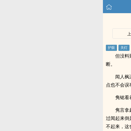
但没料
断。
闻人枫
点也不会误
隽铭看
隽言拿
过闻起来倒
不起来，这