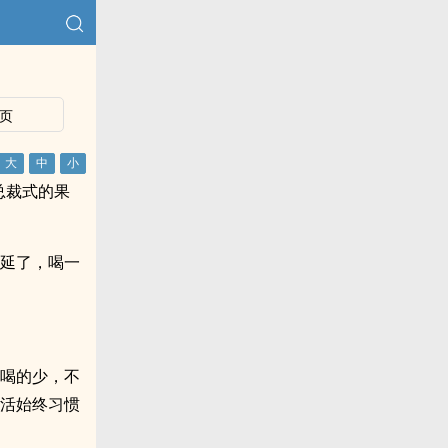
页
总裁式的果
后延了，喝一
，喝的少，不
生活始终习惯