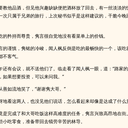
要教他品酒，但见他兴趣缺缺便把酒杯放了回去，有一丝淡淡的
一次只属于兄弟的旅行，上次秘书似乎是这样建议的，干脆今晚
。
吃的矜持而尊贵，隽言很自觉地没有看菜单上的价钱。
言的谨慎，隽铭的冷峻，闻人枫反倒是吃的最畅快的一个，该吃
都不客气。
午还有会议，就不送他们了。临走看了闻人枫一眼，道：“路家
，如果想要投资，可以来问我。”
从善如流地笑了，“谢谢隽大哥。”
讶地看这两人，也没见他们说话，怎么看起来却像是达成了什么
竟是完成了和大哥吃饭这样高难度的任务，隽言兴致高昂地在街
些小吃零食，准备带回去犒劳辛苦的林导。