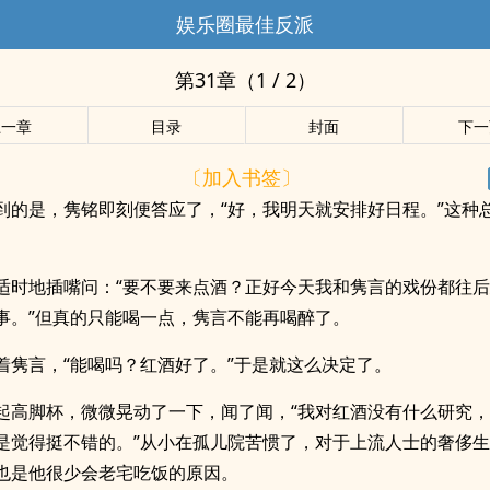
娱乐圈最佳反派
第31章（1 / 2）
上一章
目录
封面
下一
〔加入书签〕
到的是，隽铭即刻便答应了，“好，我明天就安排好日程。”这种
适时地插嘴问：“要不要来点酒？正好今天我和隽言的戏份都往
事。”但真的只能喝一点，隽言不能再喝醉了。
着隽言，“能喝吗？红酒好了。”于是就这么决定了。
起高脚杯，微微晃动了一下，闻了闻，“我对红酒没有什么研究
是觉得挺不错的。”从小在孤儿院苦惯了，对于上流人士的奢侈
也是他很少会老宅吃饭的原因。