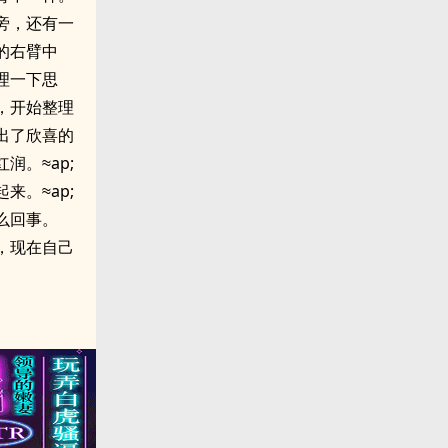
旁，还有一
的右臂中
整理一下思
，开始整理
出了欣喜的
。≈ap;
来。≈ap;
么回事。
，现在自己