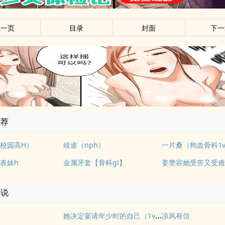
上一页
目录
封面
下一
推荐
校园高H）
歧途（nph）
一片桑（狗血骨科1v
表妹h
金属牙套【骨科gl】
姜赞容她受苦又受难
小说
她决定宴请年少时的自己（1v1H）
凉风有信