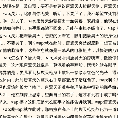
，她现在是非常自责，要不是她建议唐翼天去拔裂天枪，唐翼天
。≈ap;灵儿，此事与你无关，听话，不要哭了，我不希望在死前
，乖，别哭了。≈ap;唐翼天勉强挤出一丝笑容，安慰道，他现在
论他如何挣扎，右手掌都缩不回来，只能任由枪身吸血了。≈ap;
起≈ap;灵儿抱着唐翼天，悲戚的哭着道，眼泪把唐翼天的腰身位
;灵儿，不要哭了，啊？≈ap;就在此时，唐翼天突然感应到一些莫
了他的脑海中，这些信息就像是一幕幕的电影短片，以快进的形
。≈ap;怎么了？唐大哥。≈ap;风灵听到唐翼天的惊咦声，慢慢
翼天，这才现唐翼天就像是一尊泥雕的菩萨般，愣愣的站在那里
诡异的是，灵儿看到从裂天枪身上散出一缕缕暗红色的光芒，通
他体内，此时唐翼天的整只右手掌都变成了暗红色了。≈ap;啊？
;风灵也震惊的长大了嘴巴。唐翼天正准备整理脑海中得到的那些纷
大叫，他立刻停止思索，望向自己的右手，这才看到右手成了暗
起来。≈ap;擦？这到底是怎么回事？谁能告诉我啊。≈ap;唐翼
。≈ap;唰≈ap;就在此时，那柄擦在高台上的裂天枪突然化为一
了唐翼天的右臂中，就像是威凤兽化为能量体寄存在唐翼天的手