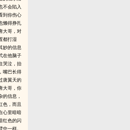
也不会陷入
看到你伤心
也懒得挣扎
唐大哥，对
置都打湿
名其妙的信息
式在他脑子
停住哭泣，抬
，嘴巴长得
过唐翼天的
唐大哥，你
杂的信息，
红色，而且
天在心里暗暗
道暗红色的闪
臂中一样。