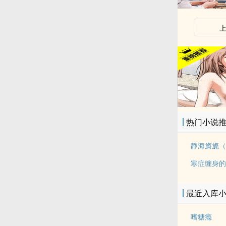
热门小说
静海旖旎（
寒症缠身的
最近入库
嗜糖瘾