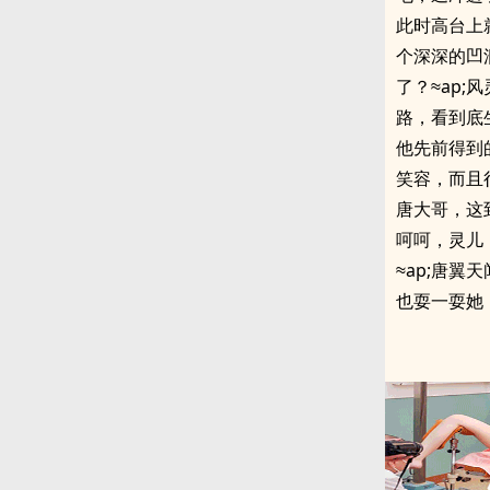
此时高台上
个深深的凹
了？≈ap
路，看到底
他先前得到
笑容，而且
唐大哥，这
呵呵，灵儿
≈ap;唐
也耍一耍她