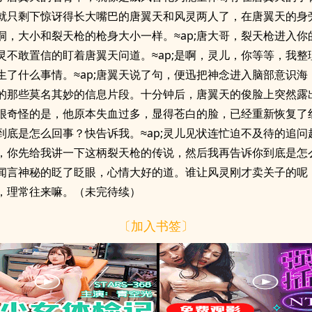
就只剩下惊讶得长大嘴巴的唐翼天和风灵两人了，在唐翼天的身
洞，大小和裂天枪的枪身大小一样。≈ap;唐大哥，裂天枪进入你
;风灵不敢置信的盯着唐翼天问道。≈ap;是啊，灵儿，你等等，我
生了什么事情。≈ap;唐翼天说了句，便迅把神念进入脑部意识海
的那些莫名其妙的信息片段。十分钟后，唐翼天的俊脸上突然露
很奇怪的是，他原本失血过多，显得苍白的脸，已经重新恢复了红润
到底是怎么回事？快告诉我。≈ap;灵儿见状连忙迫不及待的追问起
，你先给我讲一下这柄裂天枪的传说，然后我再告诉你到底是怎
翼天闻言神秘的眨了眨眼，心情大好的道。谁让风灵刚才卖关子的呢
，理常往来嘛。（未完待续）
〔加入书签〕