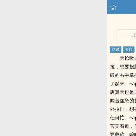
天枪吸
拉，想要摆
破的右手掌
了起来。≈
唐翼天也是
闻言焦急的
外拉扯，想
任何忙。≈
苦笑着道，
要救你，呜