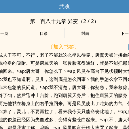
武魂
第一百八十九章 异变（2 / 2）
上一页
目录
封面
下一
〔加入书签〕
成人干不可，不行，老子不能就这么坐以待毙，唐翼天顿时拼命
脱枪身的吸附。可是唐翼天的一张俊脸涨得通红，就是不能把那
抽回来。≈ap;唐大哥，你怎么了？≈ap;风灵在高台下见状顿时
ap;我也不知道啊，灵儿，这到底是怎么回事？我的手怎么拿不回来
非常焦急的反问道。≈ap;我不清楚，唐大哥，你别急，我来救你。
答了句，然后迅冲上台阶，跑到唐翼天身后，抱住唐翼天的腰身
要把他黏在枪身上的右手拉回来。可是风灵使出了吃奶的力气，
ap;算了，灵儿，不要再拉了，看来我今天只能命丧此地了。≈ap
他的俊脸已经因为失血过多，变得有些苍白起来。≈ap;不，唐大
呜，都是我害了你，呜呜。≈ap;风灵闻言开始大声哭了起来，晶