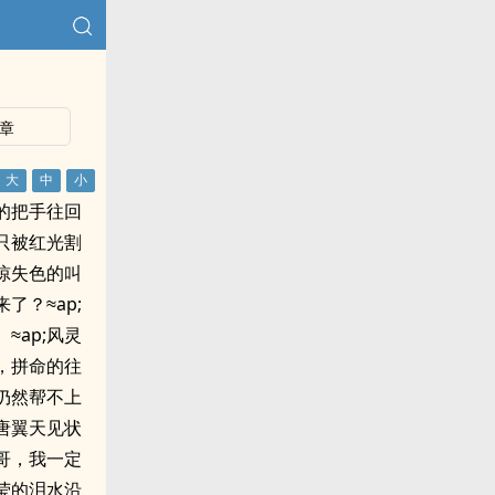
章
的把手往回
只被红光割
大惊失色的叫
了？≈ap;
≈ap;风灵
，拼命的往
仍然帮不上
;唐翼天见状
哥，我一定
莹的泪水沿